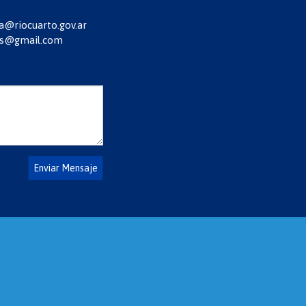
@riocuarto.gov.ar
s@gmail.com