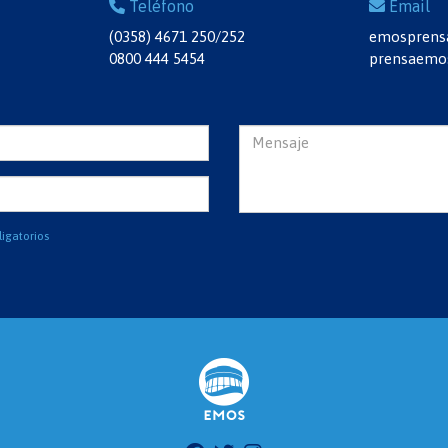
Teléfono
Email
(0358) 4671 250/252
emosprensa
0800 444 5454
prensaemo
igatorios