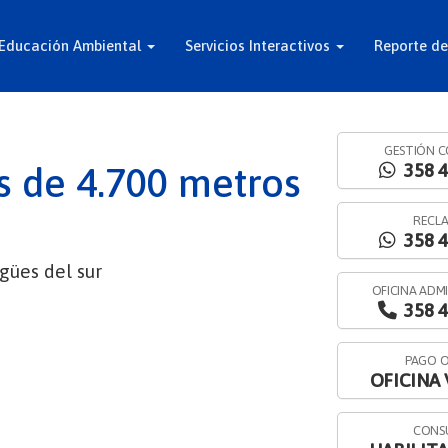
Educación Ambiental
Servicios Interactivos
Reporte de
GESTIÓN C
358 4
s de 4.700 metros
RECL
358 4
gües del sur
OFICINA ADM
358 4
PAGO O
OFICINA
CONS